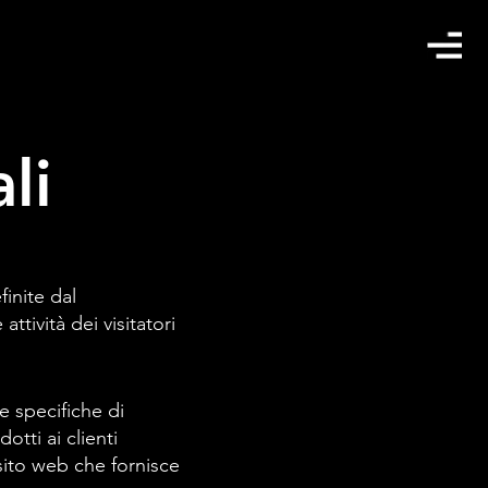
li
finite dal
tività dei visitatori
e specifiche di
tti ai clienti
sito web che fornisce